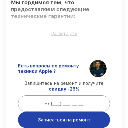
Мы гордимся тем, что
предоставляем следующие
технические гарантии:
Только фирменные комплектующие
–
Развернуть
гарантируем использование фирменных
запчастей для сервиса.
Сертифицированные инженеры
– все
работники проходят обязательное
обучение и ежегодную аттестацию, что
Есть вопросы по ремонту
подтверждает их уровень мастерства.
техники Apple ?
Соблюдение сроков восстановления
–
соблюдаем сроки починки macbook
Запишитесь на ремонт и получите
MacBook Air 13.6 M2 2022, согласованные
скидку -25%
с клиентом.
Подтвержденная гарантия
–
предоставляем официальное
гарантийное сопровождение после
восстановления.
Записаться на ремонт