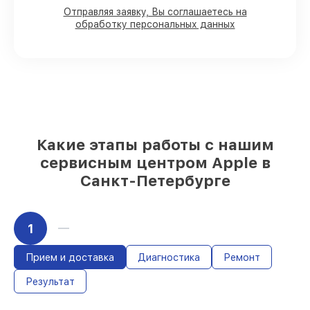
Мы гарантируем:
Отправляя заявку, Вы соглашаетесь на
обработку персональных данных
80%
работ в присутствии заказчика
90%
комплектующих для macbook на
складе или доступны для быстрой
доставки
Качественные реплики и
оригинальные детали по вашему
выбору
– под любые финансовые
возможности
Какие этапы работы с нашим
85%
работ в течение пары часов, при
сервисным центром Apple в
условии, что сервис начался сразу
Санкт-Петербурге
1
Прием и доставка
Диагностика
Ремонт
Результат